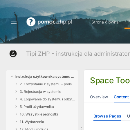
Skip
to
main
content
Strona główna
assistive.skiplink.to.breadcrumbs
assistive.skiplink.to.header.menu
assistive.skiplink.to.action.menu
assistive.skiplink.to.quick.search
Tipi ZHP - instrukcja dla administrato
Instrukcja użytkownika systemu Tipi ZHP
Space Too
2. Korzystanie z systemu – podstawowe informacje
3. Rejestracja w systemie
Overview
Content 
4. Logowanie do systemu i odzyskiwanie hasła
5. Profil użytkownika
10. Wszystkie jednostki
Browse Pages
U
11. Wydarzenia
12. Moduł rodzica